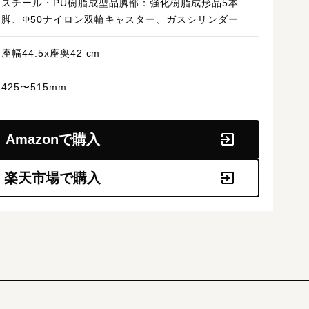
スチール・PU樹脂成型品脚部：強化樹脂成形品5本
脚、Φ50ナイロン双輪キャスター、ガスシリンダー
座幅44.5x座奥42 cm
425〜515mm
Amazonで購入
楽天市場で購入