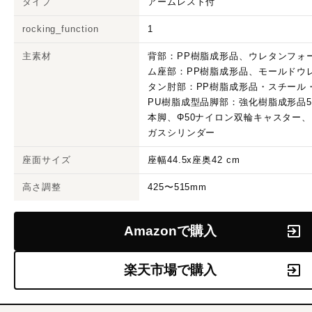
タイプ
アームレスト付
rocking_function
1
主素材
背部：PP樹脂成形品、ウレタンフォ
ム座部：PP樹脂成形品、モールドウ
タン肘部：PP樹脂成形品・スチール
PU樹脂成型品脚部：強化樹脂成形品
本脚、Φ50ナイロン双輪キャスター、
ガスシリンダー
座面サイズ
座幅44.5x座奥42 cm
高さ調整
425〜515mm
Amazonで購入
楽天市場で購入