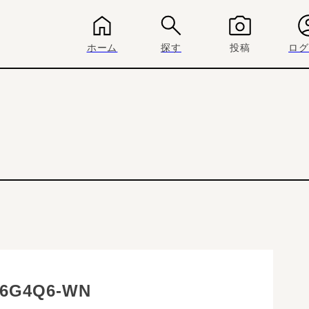
ホーム
探す
投稿
ログ
6G4Q6-WN