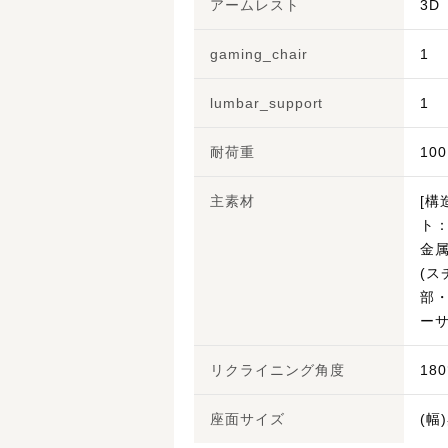
アームレスト
3D
gaming_chair
1
lumbar_support
1
耐荷重
100
主素材
[構
ト
金
(ス
部
ー
リクライニング角度
180
座面サイズ
(幅