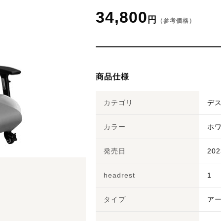
34,800
円
（参考価格）
商品仕様
カテゴリ
デ
カラー
ホ
発売日
20
headrest
1
タイプ
ア