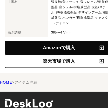
主素材
張り地/背メッシュ 背フレーム/樹脂
型品 座シェル/樹脂成型品 支基/スチ
ル 脚/樹脂成型品 デザインアーム/樹
成型品 ハンガー/樹脂成型品 キャス
ー/ナイロン
高さ調整
385〜477mm
Amazonで購入
楽天市場で購入
HOME
>
アイテム詳細