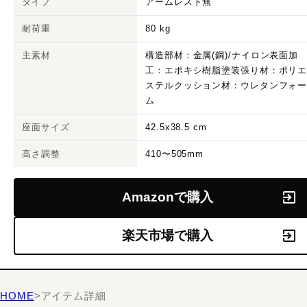
タイプ
アームレスト無
耐荷重
80 kg
主素材
構造部材：金属(鋼)/ナイロン表面加
工：エポキシ樹脂塗装張り材：ポリ
ステルクッション材：ウレタンフォ
ム
座面サイズ
42.5x38.5 cm
高さ調整
410〜505mm
Amazonで購入
楽天市場で購入
HOME
>
アイテム詳細