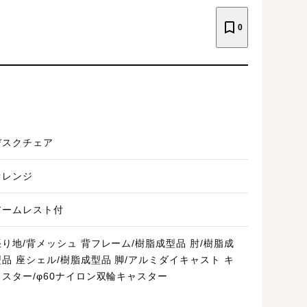
0
デスクチェア
オレンジ
アームレスト付
張り地/背メッシュ 背フレーム/樹脂成型品 肘/樹脂成
型品 座シェル/樹脂成型品 脚/アルミダイキャスト キ
ャスター/φ60ナイロン双輪キャスター