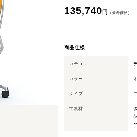
135,740
円
（参考価格）
商品仕様
カテゴリ
カラー
タイプ
主素材