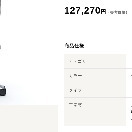
127,270
円
（参考価格）
商品仕様
カテゴリ
カラー
タイプ
主素材