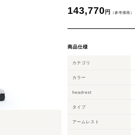
143,770
円
（参考価格）
商品仕様
カテゴリ
カラー
headrest
タイプ
アームレスト