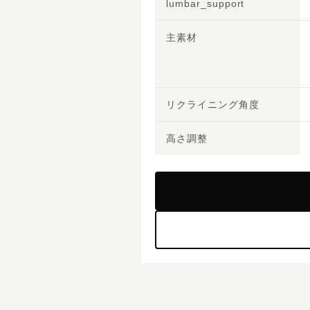
lumbar_support
主素材
リクライニング角度
高さ調整