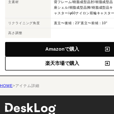
主素材
背フレーム/樹脂成型品肘/樹脂成型品
座シェル/樹脂成型品脚/樹脂成型品キ
ャスター/φ60ナイロン双輪キャスタ
リクライニング角度
直立〜後傾：23°直立〜前傾：10°
高さ調整
Amazonで購入
楽天市場で購入
HOME
>
アイテム詳細