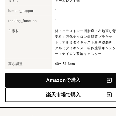
タイプ
アームレスト無
lumbar_support
1
rocking_function
1
主素材
背：エラストマー樹脂座：布地張り
支柱：強化ナイロン樹脂背ブラケッ
ト：アルミダイキャスト粉体塗装脚
アルミダイキャスト粉体塗装キャス
ー：ナイロン双輪キャスター
高さ調整
40〜51.6cm
Amazonで購入
楽天市場で購入