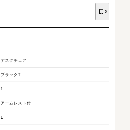
0
デスクチェア
ブラックT
1
アームレスト付
1