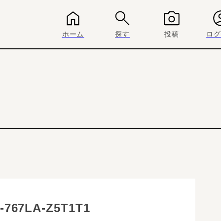
ホーム
探す
投稿
ログ
67LA-Z5T1T1