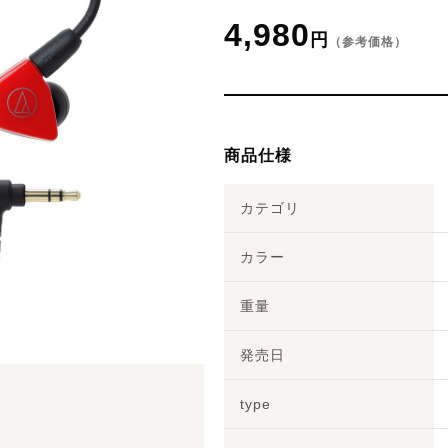
4,980
円
（参考価格）
商品仕様
カテゴリ
カラー
重量
発売日
type