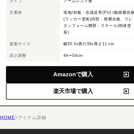
タイプ
アームレスト無
主素材
張地/前板：合成皮革(PU) /曲積層合
(ラッカー塗装)内部：積層合板、ウレ
タンフォーム脚部：スチール(粉体塗
装)
座面サイズ
幅50.5x奥行39x厚さ11 cm
高さ調整
44〜54cm
Amazonで購入
楽天市場で購入
HOME
>
アイテム詳細