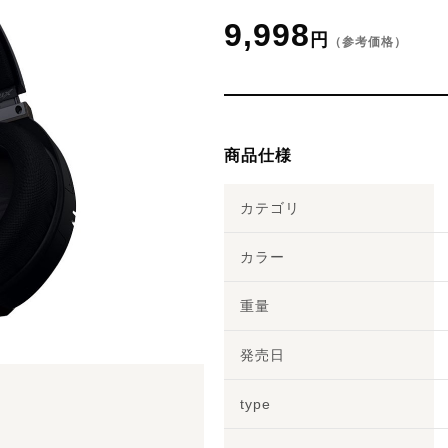
9,998
円
（参考価格）
商品仕様
カテゴリ
カラー
重量
発売日
type