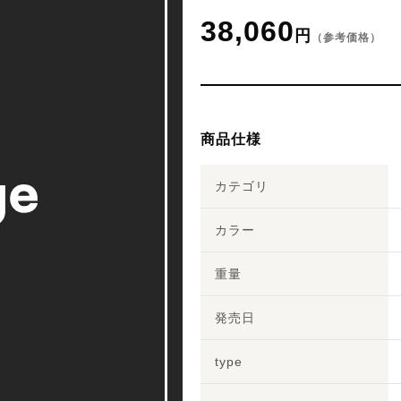
38,060
円
（参考価格）
商品仕様
カテゴリ
カラー
重量
発売日
type