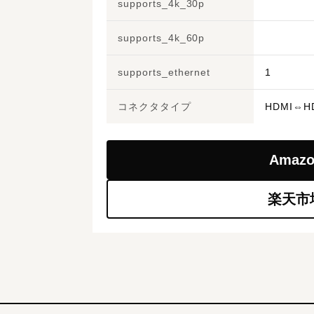
supports_4k_30p
supports_4k_60p
supports_ethernet
1
コネクタタイプ
HDMI⇔H
Amaz
楽天市