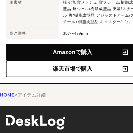
主素材
張り地/背メッシュ 背フレーム/樹脂
型品 座シェル/樹脂成型品 支基/スチ
ル 脚/樹脂成型品 アジャストアーム/
チール+樹脂成型品 キャスター/ゴム
高さ調整
387〜479mm
Amazonで購入
楽天市場で購入
HOME
>
アイテム詳細