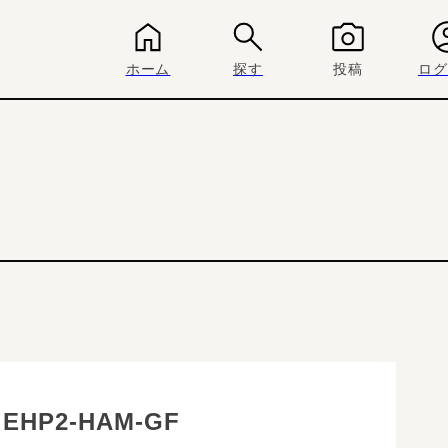
ホーム
探す
投稿
ログ
 EHP2-HAM-GF