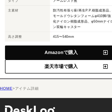
タイプ
アームレスト無
主素材
防汚性布張り座/再生P.P.樹脂成形品
モールドウレタンフォームφ410脚/強
化ナイロン樹脂成形品、φ50mmナイ
ン双輪キャスター
高さ調整
415〜540mm
Amazonで購入
楽天市場で購入
HOME
>
アイテム詳細