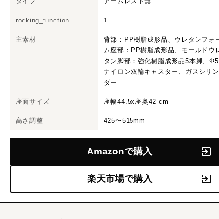
タイプ
アームレスト無
rocking_function
1
主素材
背部：PP樹脂成形品、ウレタンフォ
ム座部：PP樹脂成形品、モールドウ
タン脚部：強化樹脂成形品5本脚、Φ5
ナイロン双輪キャスター、ガスシリ
ダー
座面サイズ
座幅44.5x座奥42 cm
高さ調整
425〜515mm
Amazonで購入
楽天市場で購入