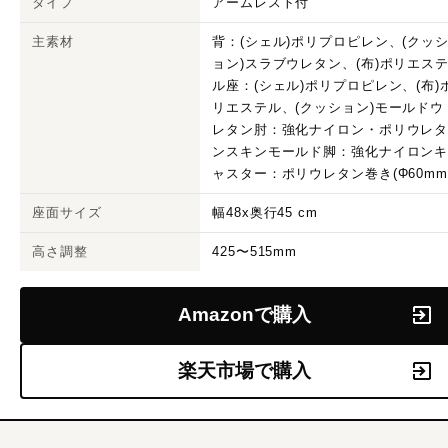
タイプ
アームレスト付
主素材
背：(シェル)ポリプロピレン、(クッ
ョン)スラブウレタン、(布)ポリエス
ル座：(シェル)ポリプロピレン、(布)
リエステル、(クッション)モールドウ
レタン肘：強化ナイロン・ポリウレ
ンスキンモールド脚：強化ナイロン
ャスター：ポリウレタン巻き(Φ60mm
座面サイズ
幅48x奥行45 cm
高さ調整
425〜515mm
Amazonで購入
楽天市場で購入