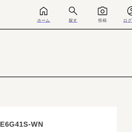
ホーム
探す
投稿
ログ
E6G41S-WN