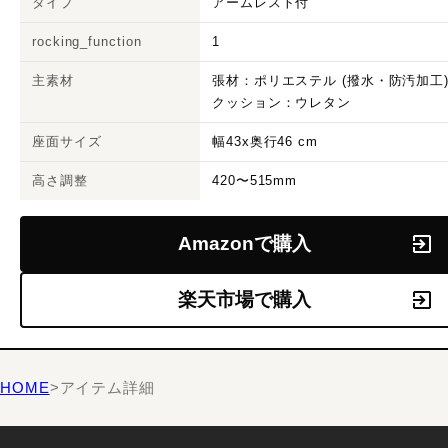
タイプ
アームレスト付
rocking_function
1
主素材
張材：ポリエステル (撥水・防汚加工
クッション：ウレタン
座面サイズ
幅43x奥行46 cm
高さ調整
420〜515mm
Amazonで購入
楽天市場で購入
HOME
>
アイテム詳細