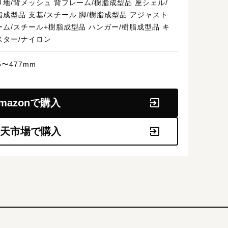
り地/背メッシュ 背フレーム/樹脂成型品 座シェル/
脂成型品 支基/スチール 脚/樹脂成型品 アジャスト
ーム/スチール+樹脂成型品 ハンガー/樹脂成型品 キ
スター/ナイロン
5〜477mm
mazonで購入
天市場で購入