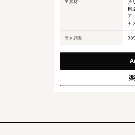
主素材
張
樹
ア
ャ
高さ調整
38
A
楽