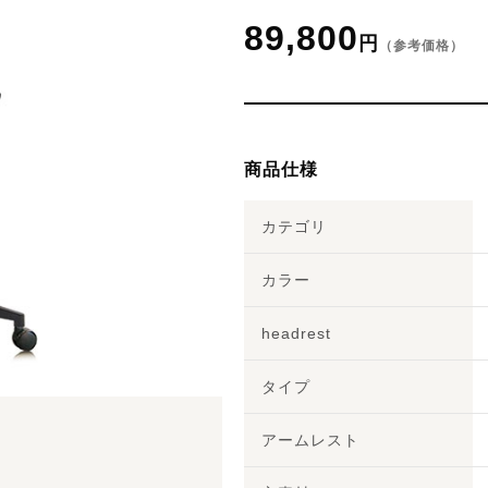
89,800
円
（参考価格）
商品仕様
カテゴリ
カラー
headrest
タイプ
アームレスト