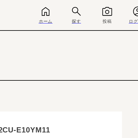
ホーム
探す
投稿
ログ
CU-E10YM11