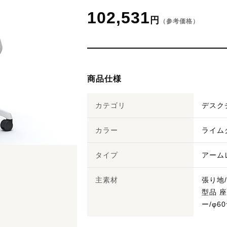
102,531
円
（参考価格）
商品仕様
カテゴリ
デスク
カラー
ライム
タイプ
アーム
主素材
張り地
型品 
ー/φ