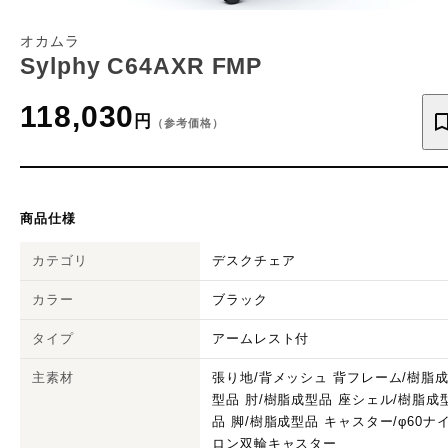
オカムラ
Sylphy C64AXR FMP
118,030
円
（参考価格）
商品仕様
カテゴリ
デスクチェア
カラー
ブラック
タイプ
アームレスト付
主素材
張り地/背メッシュ 背フレーム/樹脂
型品 肘/樹脂成型品 座シェル/樹脂成
品 脚/樹脂成型品 キャスター/φ60ナ
ロン双輪キャスター