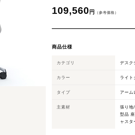
109,560
円
（参考価格）
商品仕様
カテゴリ
デスク
カラー
ライト
タイプ
アーム
主素材
張り地
型品 
ャスタ