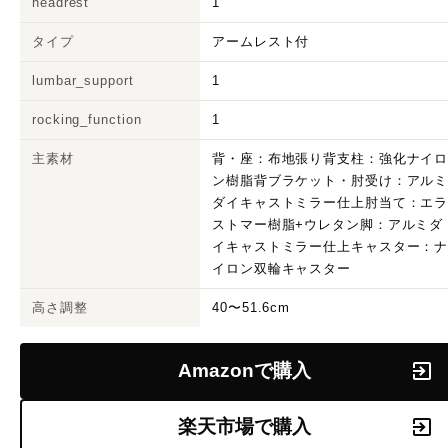
headrest
1
タイプ
アームレスト付
lumbar_support
1
rocking_function
1
主素材
背・座：布地張り背支柱：強化ナイ
ン樹脂背ブラケット・肘受け：アル
ダイキャストミラー仕上肘当て：エ
ストマー樹脂+ウレタン脚：アルミダ
イキャストミラー仕上キャスター：
イロン双輪キャスター
高さ調整
40〜51.6cm
Amazonで購入
楽天市場で購入