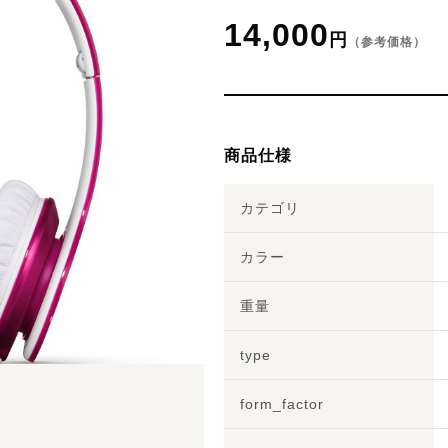
14,000
円
（参考価格）
商品仕様
カテゴリ
カラー
重量
type
form_factor