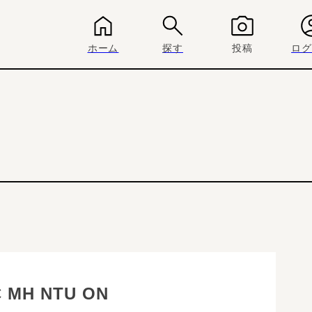
ホーム
探す
投稿
ログ
C MH NTU ON