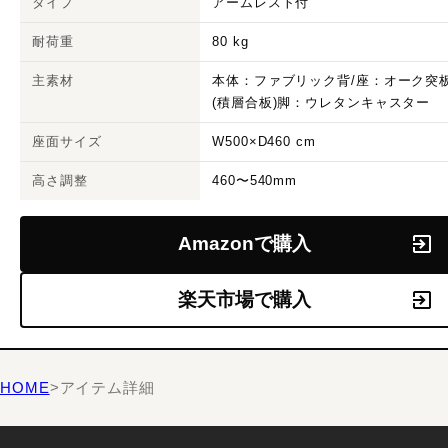
タイプ
アームレスト付
耐荷重
80 kg
主素材
本体：ファブリック背/座：オーク突
(積層合板)脚：ウレタンキャスター
座面サイズ
W500×D460 cm
高さ調整
460〜540mm
Amazonで購入
楽天市場で購入
HOME
>
アイテム詳細