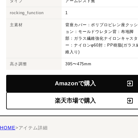
タイプ
アームレスト無
rocking_function
1
主素材
背座カバー：ポリプロピレン座クッ
ョン：モールドウレタン背：布地脚
部：ガラス繊維強化ナイロンキャス
ー：ナイロンφ60肘：PP樹脂(ガラス
維入り)
高さ調整
395〜475mm
Amazonで購入
楽天市場で購入
HOME
>
アイテム詳細