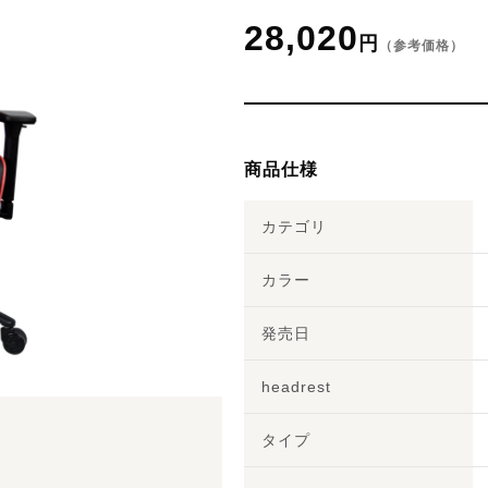
28,020
円
（参考価格）
商品仕様
カテゴリ
カラー
発売日
headrest
タイプ