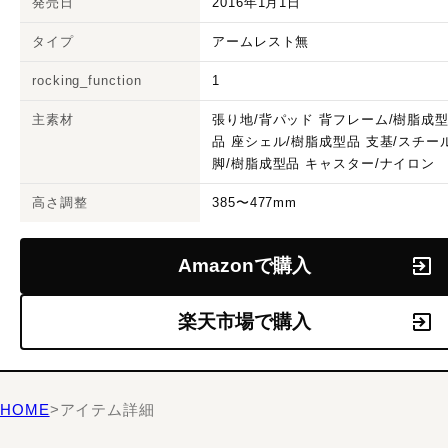
発売日
2016年1月1日
タイプ
アームレスト無
rocking_function
1
主素材
張り地/背パッド 背フレーム/樹脂成
品 座シェル/樹脂成型品 支基/スチー
脚/樹脂成型品 キャスター/ナイロン
高さ調整
385〜477mm
Amazonで購入
楽天市場で購入
HOME
>
アイテム詳細