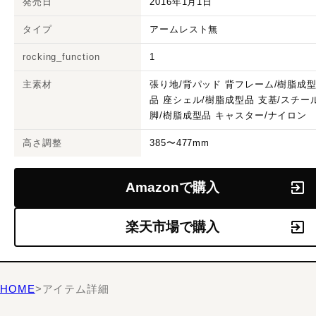
発売日
2016年1月1日
タイプ
アームレスト無
rocking_function
1
主素材
張り地/背パッド 背フレーム/樹脂成
品 座シェル/樹脂成型品 支基/スチー
脚/樹脂成型品 キャスター/ナイロン
高さ調整
385〜477mm
Amazonで購入
楽天市場で購入
HOME
>
アイテム詳細