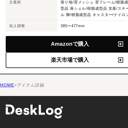
主素材
張り地/背メッシュ 背フレーム/樹脂
型品 座シェル/樹脂成型品 支基/スチ
ル 脚/樹脂成型品 キャスター/ナイロ
高さ調整
385〜477mm
Amazonで購入
楽天市場で購入
HOME
>
アイテム詳細