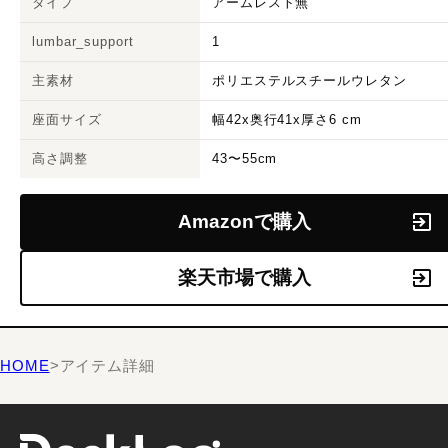
タイプ
アームレスト無
lumbar_support
1
主素材
ポリエステルスチールウレタン
座面サイズ
幅42x奥行41x厚さ6 cm
高さ調整
43〜55cm
Amazonで購入
楽天市場で購入
HOME
>
アイテム詳細