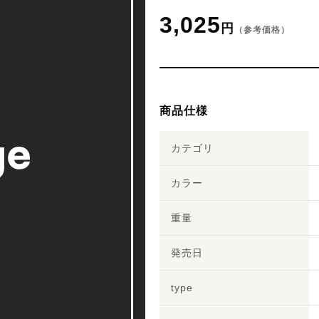
3,025
円
（参考価格）
商品仕様
カテゴリ
カラー
重量
発売日
type