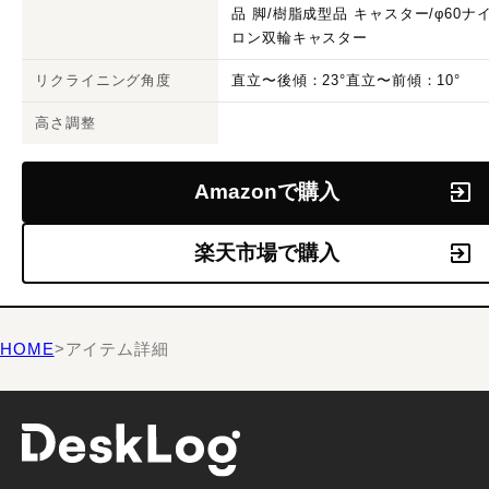
品 脚/樹脂成型品 キャスター/φ60ナ
ロン双輪キャスター
リクライニング角度
直立〜後傾：23°直立〜前傾：10°
高さ調整
Amazonで購入
楽天市場で購入
HOME
>
アイテム詳細